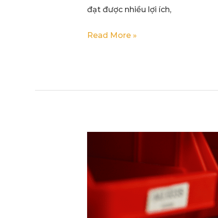
THÀNH
đạt được nhiều lợi ích,
CÔNG
Read More »
DỰ
ÁN
RFID
Pick
to
Voice
và
Pick
to