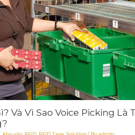
Gì? Và Vì Sao Voice Picking Là
g?
T
,
Kho vận
,
RFID
,
RFID Tags
,
Solution
/ By
admin