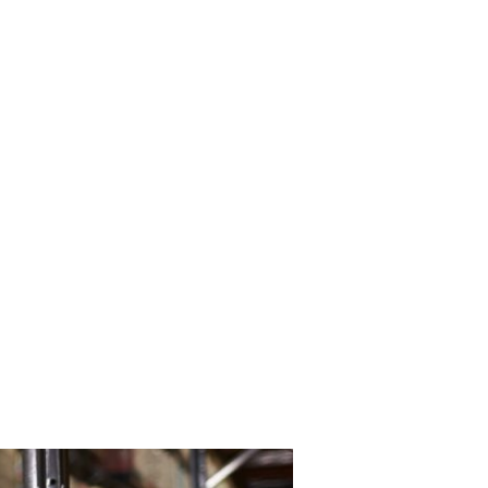
D
DỰ ÁN ĐIỂN HÌNH
LIÊN HỆ