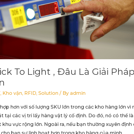
Pick To Light , Đâu Là Giải Ph
n
T
,
Kho vận
,
RFID
,
Solution
/ By
admin
p hơn với số lượng SKU lớn trong các kho hàng lớn vì nó
tại các vị trí lấy hàng vật lý cố định. Do đó, nó có thể 
khu vực rộng lớn. Ngoài ra, nếu bạn thường xuyên định cấu
cho bạn sự linh hoạt hơn trong kho hàng của mình.