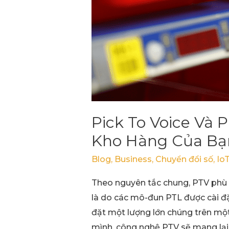
Light
,
đâu
là
giải
pháp
phù
hợp
Pick To Voice Và 
cho
Kho Hàng Của Bạ
kho
hàng
Blog
,
Business
,
Chuyển đổi số
,
Io
của
Theo nguyên tắc chung, PTV phù hợ
bạn
là do các mô-đun PTL được cài đặt 
đặt một lượng lớn chúng trên một 
mình, công nghệ PTV sẽ mang lại 