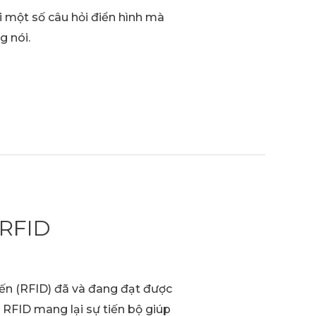
i một số câu hỏi điển hình mà
g nói.
RFID
 (RFID) đã và đang đạt được
 RFID mang lại sự tiến bộ giúp