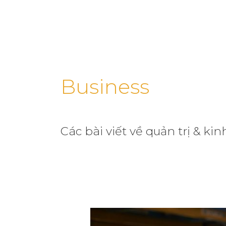
Skip
to
CÔNG 
content
Post
pagination
Business
Các bài viết về quản trị & ki
Voice