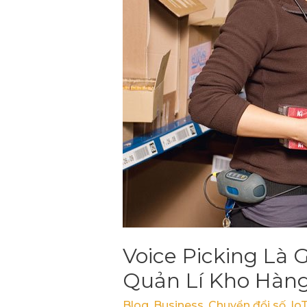
Voice
Picking
là
tương
lai
của
quản
lí
kho
hàng?
Voice Picking Là 
Quản Lí Kho Hàn
Blog
,
Business
,
Chuyển đổi số
,
Io