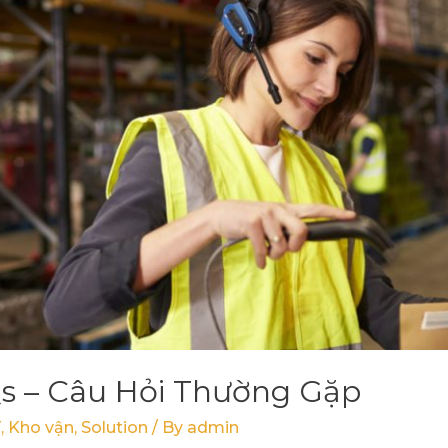
Qs – Câu Hỏi Thường Gặp
T
,
Kho vận
,
Solution
/ By
admin