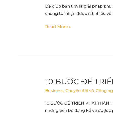
Để giúp bạn tìm ra giải pháp phù 
chúng tôi nhận được rất nhiều về
Read More »
10 BƯỚC ĐỂ TRI
10
BƯỚC
Business
,
Chuyển đổi số
,
Công ng
ĐỂ
TRIỂN
10 BƯỚC ĐỂ TRIỂN KHAI THÀNH C
KHAI
những tiến bộ đáng kể và được áp