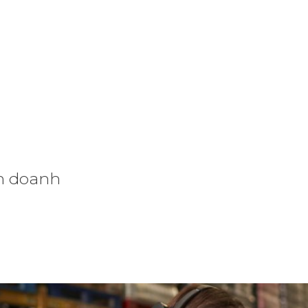
NGHỆ RFID
GIẢI PHÁP RFID
ỨNG DỤNG RFI
nh doanh