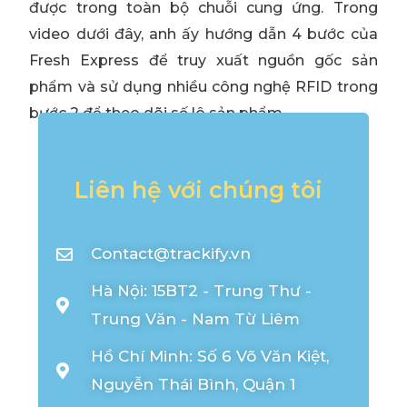
được trong toàn bộ chuỗi cung ứng. Trong
video dưới đây, anh ấy hướng dẫn 4 bước của
Fresh Express để truy xuất nguồn gốc sản
phẩm và sử dụng nhiều công nghệ RFID trong
bước 2 để theo dõi số lô sản phẩm.
Liên hệ với chúng tôi
Contact@trackify.vn
Hà Nội: 15BT2 - Trung Thư -
Trung Văn - Nam Từ Liêm
Hồ Chí Minh: Số 6 Võ Văn Kiệt,
Nguyễn Thái Bình, Quận 1