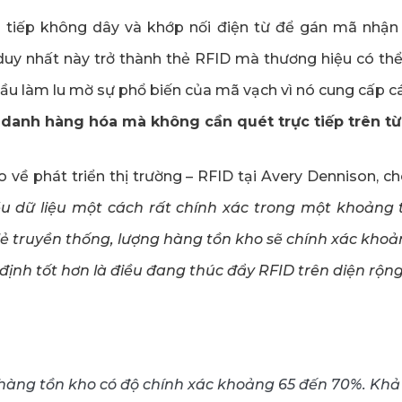
 tiếp không dây và khớp nối điện từ để gán mã nhậ
y nhất này trở thành thẻ RFID mà thương hiệu có thể 
ầu làm lu mờ sự phổ biến của mã vạch vì nó cung cấp 
h danh hàng hóa mà không cần quét trực tiếp trên 
 về phát triển thị trường – RFID tại Avery Dennison, cho
u dữ liệu một cách rất chính xác trong một khoảng 
lẻ truyền thống, lượng hàng tồn kho sẽ chính xác kho
định tốt hơn là điều đang thúc đẩy RFID trên diện rộng
 hàng tồn kho có độ chính xác khoảng 65 đến 70%. Khả