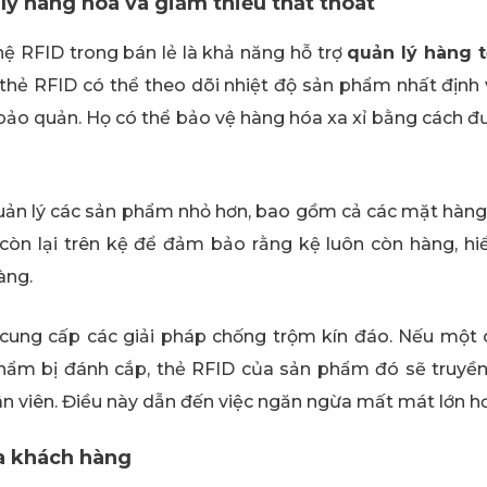
ý hàng hóa và giảm thiểu thất thoát
hệ RFID trong bán lẻ là khả năng hỗ trợ
quản lý hàng 
ụ: thẻ RFID có thể theo dõi nhiệt độ sản phẩm nhất địn
ảo quản. Họ có thể bảo vệ hàng hóa xa xỉ bằng cách đư
ản lý các sản phẩm nhỏ hơn, bao gồm cả các mặt hàng
òn lại trên kệ để đảm bảo rằng kệ luôn còn hàng, hiển
àng.
 cung cấp các giải pháp chống trộm kín đáo. Nếu một 
phẩm bị đánh cắp, thẻ RFID của sản phẩm đó sẽ truyề
n viên. Điều này dẫn đến việc ngăn ngừa mất mát lớn hơ
a khách hàng