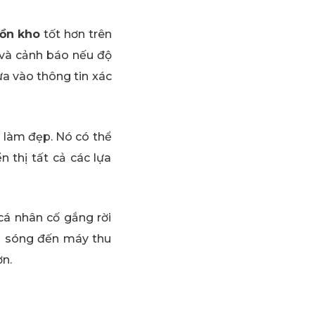
tồn kho
tốt hơn trên
h và cảnh báo nếu độ
a vào thông tin xác
 làm đẹp. Nó có thể
 thị tất cả các lựa
cá nhân cố gắng rời
n sóng đến máy thu
n.