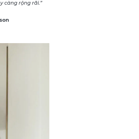
y càng rộng rãi.”
ison