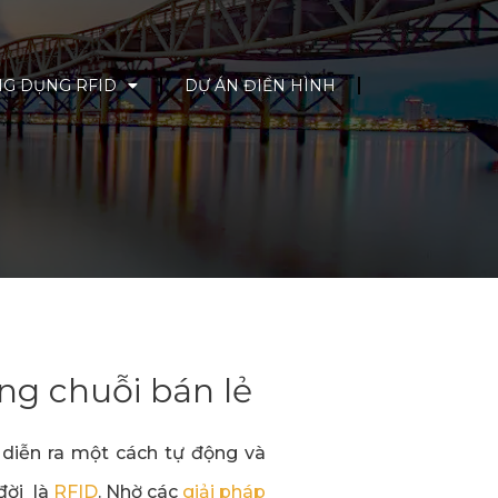
G DỤNG RFID
DỰ ÁN ĐIỂN HÌNH
ng chuỗi bán lẻ
 diễn ra một cách tự động và
đời là
RFID
. Nhờ các
giải pháp