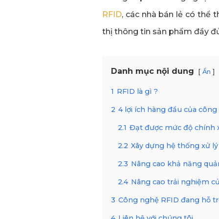
RFID
, các nhà bán lẻ có thể 
thị thông tin sản phẩm đầy đủ
Danh mục nội dung
Ẩn
1
RFID là gì ?
2
4 lợi ích hàng đầu của công
2.1
Đạt được mức độ chính x
2.2
Xây dựng hệ thống xử l
2.3
Nâng cao khả năng quản 
2.4
Nâng cao trải nghiệm c
3
Công nghệ RFID đang hỗ tr
4
Liên hệ với chúng tôi