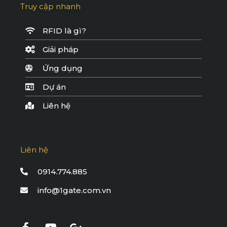
Truy cập nhanh
RFID là gì?
Giải pháp
Ứng dụng
Dự án
Liên hệ
Liên hệ
0914.774.885
info@1gate.com.vn
F
Y
G
a
o
o