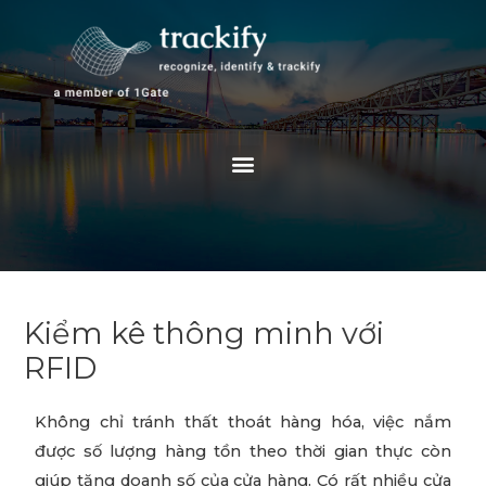
Skip
to
content
Menu
Kiểm kê thông minh với
RFID
Không chỉ tránh thất thoát hàng hóa, việc nắm
được số lượng hàng tồn theo thời gian thực còn
giúp tăng doanh số của cửa hàng. Có rất nhiều cửa