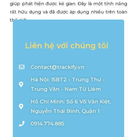
giúp phát hiện được kẻ gian. Đây là một tính năng
rất hữu dụng và đã được áp dụng nhiều trên toàn
thế giới.
Liên hệ với chúng tôi
Contact@trackify.vn
Hà Nội: 15BT2 - Trung Thư -
Trung Văn - Nam Từ Liêm
Hồ Chí Minh: Số 6 Võ Văn Kiệt,
Nguyễn Thái Bình, Quận 1
0914.774.885