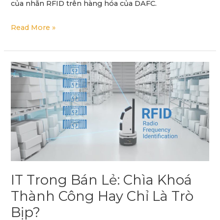
của nhãn RFID trên hàng hóa của DAFC.
Read More »
IT
trong
bán
lẻ:
Chìa
khoá
thành
công
hay
IT Trong Bán Lẻ: Chìa Khoá
chỉ
Thành Công Hay Chỉ Là Trò
là
Bịp?
trò