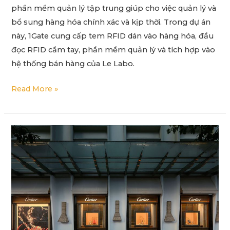
phần mềm quản lý tập trung giúp cho việc quản lý và
bổ sung hàng hóa chính xác và kịp thời. Trong dự án
này, 1Gate cung cấp tem RFID dán vào hàng hóa, đầu
đọc RFID cầm tay, phần mềm quản lý và tích hợp vào
hệ thống bán hàng của Le Labo.
Read More »
DAFC
áp
dụng
công
nghệ
RFID
trong
kiểm