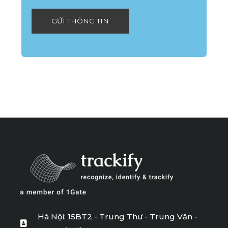
*
g
GỬI THÔNG TIN
e
*
Hà Nội: 15BT2 - Trung Thư - Trung Văn -