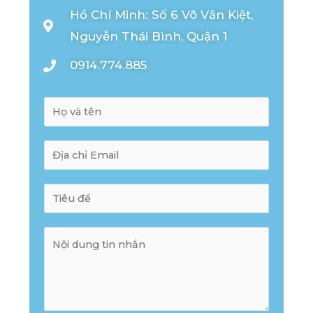
Hồ Chí Minh: Số 6 Võ Văn Kiệt,
Nguyễn Thái Bình, Quận 1
0914.774.885
N
a
m
E
e
m
*
a
S
i
u
l
b
M
*
j
e
e
s
c
s
t
a